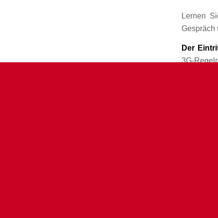
Lernen S
Gespräch u
Der Eintri
3G-Regeln
Das Festl
und wird 
Völkers
.
Hamburg Leuchtfeuer
gemeinnützige GmbH
Talstraße 64
20359 Hamburg