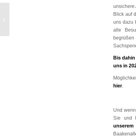
unsichere 
Neues Mobiliar im
Blick auf
Hospiz: Mackprang-
uns dazu 
Stiftung fördert
alle Bes
Lebensqualität
begrüßen 
Sachspend
Bis dahin
uns in 20
Möglichkei
hier
.
Und wenn 
Sie und 
unserem 
Baakenall