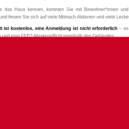
ie das Haus kennen, kommen Sie mit Bewohner*innen und
nd freuen Sie sich auf viele Mitmach-Aktionen und viele Lecke
tt ist kostenlos, eine Anmeldung ist nicht erforderlich
– es 
 und eine FFP2-Maskenpflicht innerhalb des Gebäudes.
and-Sommerfest findet statt im Rahmen des „Elbsommer“ in der
u.a. gefördert und unterstützt von der
HafenCity GmbH
sow
HOME
H
AUFWIND
N
HOSPIZ
LOTSENHAUS