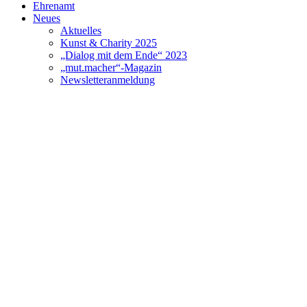
Ehrenamt
Neues
Aktuelles
Kunst & Charity 2025
„Dialog mit dem Ende“ 2023
„mut.macher“-Magazin
Newsletteranmeldung
Veranstaltungen
Hospice
Prerequisites
Accompaniment and Support
Team Hospice
Suche
Menü
Menü
Christian Kieselbach
„Lebensort Vielfalt“ im Alltag: Ein Gespräch mit Hos
Allgemein
Vor über einem Jahr hat unser Hamburg Leuchtfeuer Hospiz als erste 
Schwulenberatung Berlin und die Initiative…