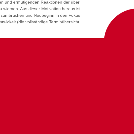
iven und ermutigenden Reaktionen der über
 widmen. Aus dieser Motivation heraus ist
ensumbrüchen und Neubeginn in den Fokus
ickelt (die vollständige Terminübersicht
UNTER
U
ast?