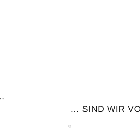
…
… SIND WIR V