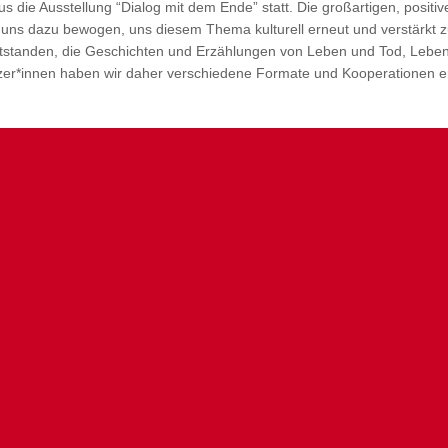
die Ausstellung “Dialog mit dem Ende” statt. Die großartigen, posit
ns dazu bewogen, uns diesem Thema kulturell erneut und verstärkt zu
tstanden, die Geschichten und Erzählungen von Leben und Tod, Leb
er*innen haben wir daher verschiedene Formate und Kooperationen entw
 waren bei einer „MITTEN IM LEBEN …“-Veranstaltung zu G
Wir freuen uns auf Ihr Feedback.
BESUCHER*INNEN-BEFRAGUNG