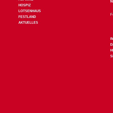
N
HOSPIZ
LOTSENHAUS
F
FESTLAND
AKTUELLES
I
D
H
S