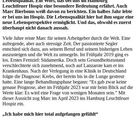
Lebensqualität. Ein Wort, das bei uns im Hamburg
Leuchtfeuer Hospiz eine besondere Bedeutung erfährt. Auch
Marc Bierboms weiß davon zu berichten. Ein halbes Jahr lebte
er bei uns im Hospiz. Die Lebensqualität hier hat ihm sogar eine
neue Lebensperspektive ermöglicht. Und das, obwohl es zuerst
überhaupt nicht danach aussah.
Viele Jahre reiste Marc für seinen Arbeitgeber durch die Welt. Eine
aufregende, aber auch stressige Zeit. Der passionierte Segler
entschied sich dazu, aus seinem Beruf und seinem bisherigen Leben
auszusteigen und die Welt zu umsegeln. Im Frühjahr 2019 ging es
los. Erstes Fernziel: Südamerika. Doch sein Gesundheitszustand
verschlechterte sich zunehmend, noch auf Lanzarote kam er ins
Krankenhaus. Nach der Verlegung in eine Klinik in Deutschland
folgte die Diagnose: Krebs, der bereits bis in die Lunge gestreut
hatte. Eine lange Behandlungsphase begann: “Es gab zwar keine
genaue Prognose, aber im Frühjahr 2023 war mir beim Blick auf die
Werte klar: Es wird eine Frage von wenigen Monaten sein.” Mit
dieser Aussicht zog Marc im April 2023 ins Hamburg Leuchtfeuer
Hospiz ein.
„Ich habe mich hier total aufgefangen gefühlt“
Seine Erkrankung hatte ihn stark geschwächt, schon kleinste
körperliche Anstrengungen waren unmöglich. “Ich war aufgrund
der Krankheit sehr abhängig, was für mich ganz unangenehm war.