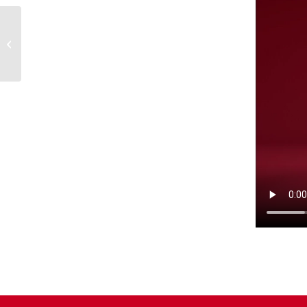
Da ist sie, die
Jubiläums-
Weihnachtskarte von
Hamburg Leuchtfeuer!
Gestaltet...