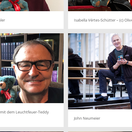
ler
Isabella Vértes-Schütter – (c) Oli
 mit dem Leuchtfeuer-Teddy
John Neumeier